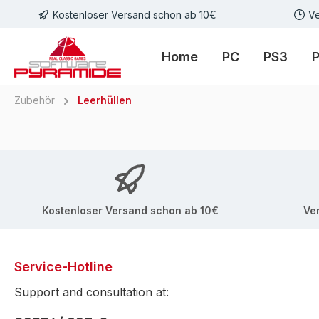
Kostenloser Versand schon ab 10€
Ve
m Hauptinhalt springen
Zur Suche springen
Zur Hauptnavigation springen
Home
PC
PS3
Zubehör
Leerhüllen
Kostenloser Versand schon ab 10€
Ve
Service-Hotline
Support and consultation at: