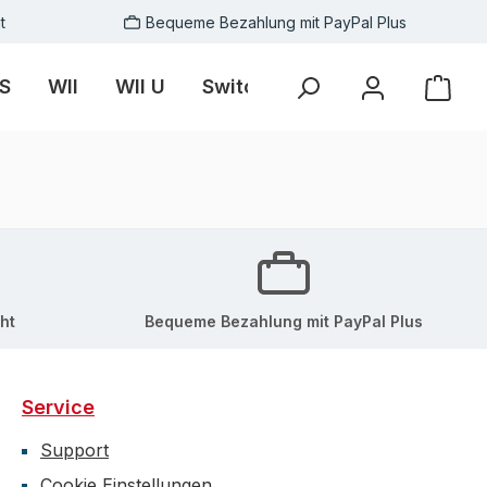
t
Bequeme Bezahlung mit PayPal Plus
S
WII
WII U
Switch
Skins
Zubehör
ht
Bequeme Bezahlung mit PayPal Plus
Service
Support
Cookie Einstellungen