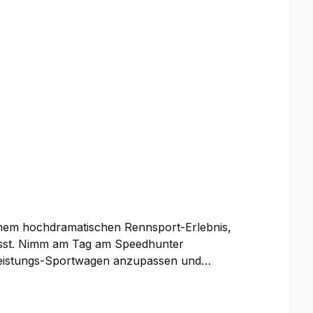
nem hochdramatischen Rennsport-Erlebnis,
usst. Nimm am Tag am Speedhunter
leistungs-Sportwagen anzupassen und
alten und nachts gemeinsam mit deiner Crew
nd bessere Bauteile zu bekommen. Im Schutz
ahnen will. Fordere sie heraus und riskiere