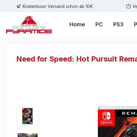
Kostenloser Versand schon ab 10€
Ve
m Hauptinhalt springen
Zur Suche springen
Zur Hauptnavigation springen
Home
PC
PS3
Need for Speed: Hot Pursuit Rem
Bildergalerie überspringen