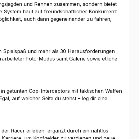
gungsjagden und Rennen zusammen, sondern bietet
he System baut auf freundschaftlicher Konkurrenz
öglichkeit, auch dann gegeneinander zu fahren,
den Spielspaß und mehr als 30 Herausforderungen
arbeiteter Foto-Modus samt Galerie sowie etliche
 in getunten Cop-Interceptors mit taktischen Waffen
al, auf welcher Seite du stehst – leg dir eine
h der Racer erleben, ergänzt durch ein nahtlos
ie Karriere, um Kopfgelder zu verdienen und neue