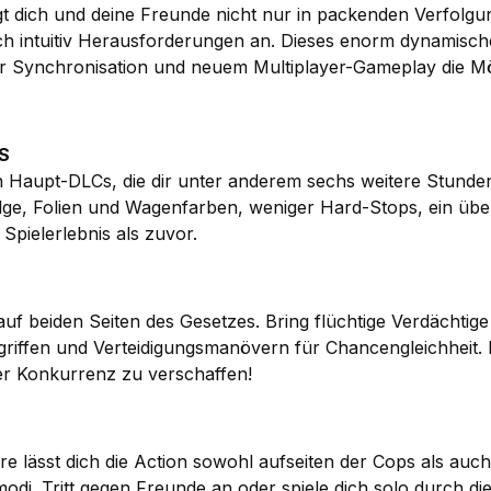
ngt dich und deine Freunde nicht nur in packenden Verfol
uch intuitiv Herausforderungen an. Dieses enorm dynamisc
der Synchronisation und neuem Multiplayer-Gameplay die M
S
chen Haupt-DLCs, die dir unter anderem sechs weitere Stun
e, Folien und Wagenfarben, weniger Hard-Stops, ein über
Spielerlebnis als zuvor.
f beiden Seiten des Gesetzes. Bring flüchtige Verdächtige
riffen und Verteidigungsmanövern für Chancengleichheit. Eg
der Konkurrenz zu verschaffen!
ere lässt dich die Action sowohl aufseiten der Cops als auc
modi. Tritt gegen Freunde an oder spiele dich solo durch d