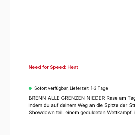
Need for Speed: Heat
Sofort verfügbar, Lieferzeit: 1-3 Tage
BRENN ALLE GRENZEN NIEDER Rase am Tag und 
indem du auf deinem Weg an die Spitze der 
Showdown teil, einem geduldeten Wettkampf,
aufzumotzen. Wenn dein Wagen perfekt gestyl
an illegalen Straßenrennen teilnehmen, um d
der Nacht ist jedoch auch eine korrupte Polize