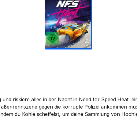
riskiere alles in der Nacht in Need for Speed Heat, ei
Straßenrennszene gegen die korrupte Polizei ankommen m
 indem du Kohle scheffelst, um deine Sammlung von Hoch
t und maximal getunt ist, kannst du einen Gang höher sch
einen Ruf zu verbessern, heißere Rennen freizuschalten u
istaffel unterwegs, die dich einbuchten und deine Kohle abs