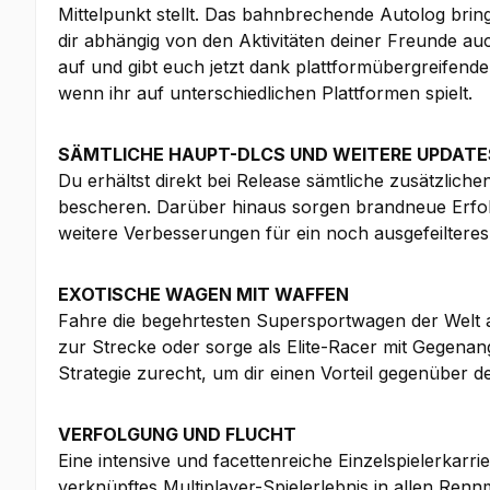
Mittelpunkt stellt. Das bahnbrechende Autolog bri
dir abhängig von den Aktivitäten deiner Freunde a
auf und gibt euch jetzt dank plattformübergreifen
wenn ihr auf unterschiedlichen Plattformen spielt.
SÄMTLICHE HAUPT-DLCS UND WEITERE UPDATE
Du erhältst direkt bei Release sämtliche zusätzli
bescheren. Darüber hinaus sorgen brandneue Erfolg
weitere Verbesserungen für ein noch ausgefeilteres 
EXOTISCHE WAGEN MIT WAFFEN
Fahre die begehrtesten Supersportwagen der Welt au
zur Strecke oder sorge als Elite-Racer mit Gegenang
Strategie zurecht, um dir einen Vorteil gegenüber 
VERFOLGUNG UND FLUCHT
Eine intensive und facettenreiche Einzelspielerkarri
verknüpftes Multiplayer-Spielerlebnis in allen Renn