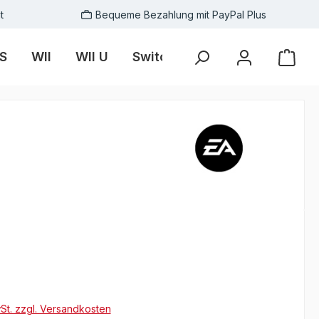
t
Bequeme Bezahlung mit PayPal Plus
S
WII
WII U
Switch
Skins
Zubehör
wSt. zzgl. Versandkosten