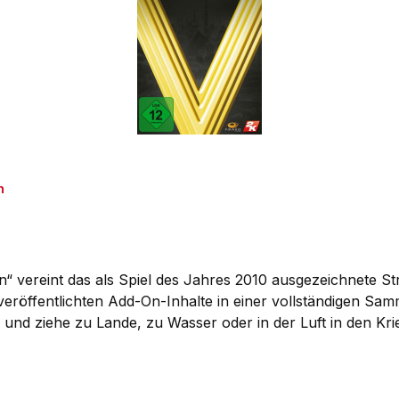
n
on“ vereint das als Spiel des Jahres 2010 ausgezeichnete St
l veröffentlichten Add-On-Inhalte in einer vollständigen S
 und ziehe zu Lande, zu Wasser oder in der Luft in den Kr
, begründe neue Religionen und entdecke neue Technologi
esehen hat. Gewaltige Schlachten: Erlebe gewaltige Schlac
e Strategien zu entwickeln, um dir den Sieg auf dem Schla