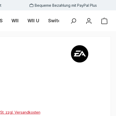
t
Bequeme Bezahlung mit PayPal Plus
S
WII
WII U
Switch
Skins
Zubehör
wSt. zzgl. Versandkosten