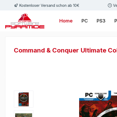
Kostenloser Versand schon ab 10€
Ve
m Hauptinhalt springen
Zur Suche springen
Zur Hauptnavigation springen
Home
PC
PS3
Command & Conquer Ultimate Coll
Bildergalerie überspringen