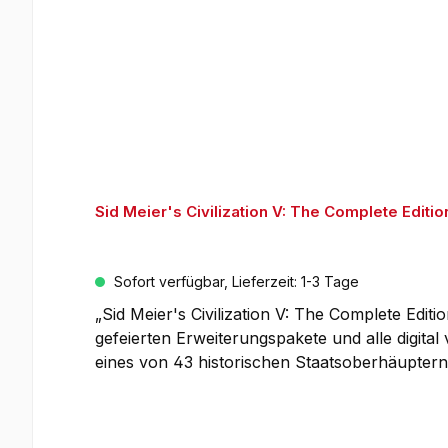
Sid Meier's Civilization V: The Complete Editio
Sofort verfügbar, Lieferzeit: 1-3 Tage
„Sid Meier's Civilization V: The Complete Editi
gefeierten Erweiterungspakete und alle digita
eines von 43 historischen Staatsoberhäuptern
diplomatischen Parkett und bei der Spionage
mächtigsten Imperiums, das die Welt jemals g
Fernbombardierun-gen zwingen dich, ausgefeilt