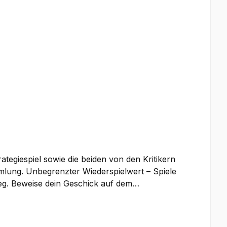
rategiespiel sowie die beiden von den Kritikern
ammlung. Unbegrenzter Wiederspielwert – Spiele
ieg. Beweise dein Geschick auf dem
een auf deinem Weg zur Erschaffung des
hten zwischen verschiedenen Reichen.
chtfeld zu sichern. Diplomatie: Verhandle mit