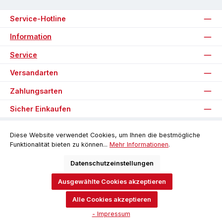
Service-Hotline
Information
Service
Versandarten
Zahlungsarten
Sicher Einkaufen
Unsere Communities
Diese Website verwendet Cookies, um Ihnen die bestmögliche
Funktionalität bieten zu können...
Mehr Informationen
.
Facebook
Instagram
Datenschutzeinstellungen
Ausgewählte Cookies akzeptieren
Alle Preise inkl. gesetzl. Mehrwertsteuer zzgl.
Versandkosten
und ggf.
Nachnahmegebühren, wenn nicht anders angegeben.
Alle Cookies akzeptieren
© 2026 Software-Pyramide - Alle Rechte vorbehalten. Theme by
- Impressum
ThemeWare®